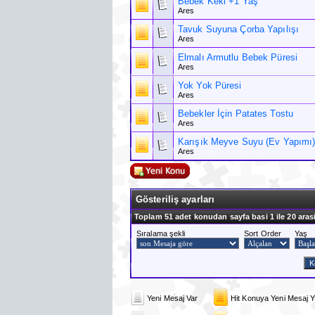
Bebek Keki +1 Yaş
Ares
Tavuk Suyuna Çorba Yapılışı
Ares
Elmalı Armutlu Bebek Püresi
Ares
Yok Yok Püresi
Ares
Bebekler İçin Patates Tostu
Ares
Karışık Meyve Suyu (Ev Yapımı
Ares
Gösteriliş ayarları
Toplam 51 adet konudan sayfa basi 1 ile 20 aras
Sıralama şekli
Sort Order
Yaş
Yeni Mesaj Var
Hit Konuya Yeni Mesaj Y