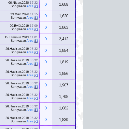
06.Nisan.2020
17:22
0
1,689
Son yazan
Ares
23.Mart.2020
11:15
0
1,620
Son yazan
Ares
09.Eylül.2019
17:09
0
1,863
Son yazan
Ares
15.Temmuz.2019
11:01
0
2,412
Son yazan
Ares
26.Haziran.2019
06:32
0
1,854
Son yazan
Ares
26.Haziran.2019
06:32
0
1,819
Son yazan
Ares
26.Haziran.2019
06:32
0
1,856
Son yazan
Ares
26.Haziran.2019
06:32
0
1,907
Son yazan
Ares
26.Haziran.2019
06:32
0
1,798
Son yazan
Ares
26.Haziran.2019
06:32
0
1,682
Son yazan
Ares
26.Haziran.2019
06:32
0
1,839
Son yazan
Ares