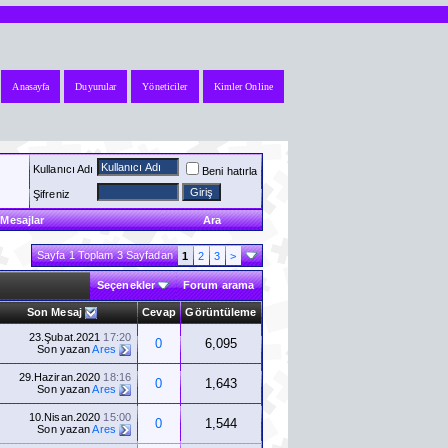
Anasayfa
Duyurular
Yöneticiler
Kimler Online
Kullanıcı Adı
Beni hatırla
Şifreniz
Mesajlar
Ara
Sayfa 1 Toplam 3 Sayfadan
1
2
3
>
Seçenekler
Forum arama
Son Mesaj
Cevap
Görüntüleme
23.Şubat.2021
17:20
0
6,095
Son yazan
Ares
29.Haziran.2020
18:16
0
1,643
Son yazan
Ares
10.Nisan.2020
15:00
0
1,544
Son yazan
Ares