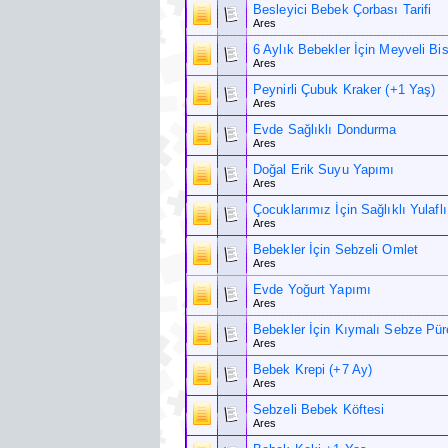
Besleyici Bebek Çorbası Tarifi
Ares
6 Aylık Bebekler İçin Meyveli Bis
Ares
Peynirli Çubuk Kraker (+1 Yaş)
Ares
Evde Sağlıklı Dondurma
Ares
Doğal Erik Suyu Yapımı
Ares
Çocuklarımız İçin Sağlıklı Yulaflı
Ares
Bebekler İçin Sebzeli Omlet
Ares
Evde Yoğurt Yapımı
Ares
Bebekler İçin Kıymalı Sebze Pür
Ares
Bebek Krepi (+7 Ay)
Ares
Sebzeli Bebek Köftesi
Ares