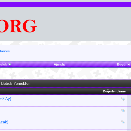
rifleri
luluk
Ajanda
Bugünki 
 Bebek Yemekleri
Değerlendirme
(+8 Ay)
acak)