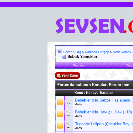
Sevsen.Org
>
Kadınca Herşey
>
Nefis Yemek Ta
Bebek Yemekleri
Yardım
Top
Forumda bulunan Konular, Forum ismi
:
Konu
/
Konuyu Başlatan
Bebekler İçin Sebze Haşlaması 
Ares
Bebekler İçin Havuçlu Kek (+10)
Ares
Tepegöz Lolipop (Çocuklar Bayıl
Ares