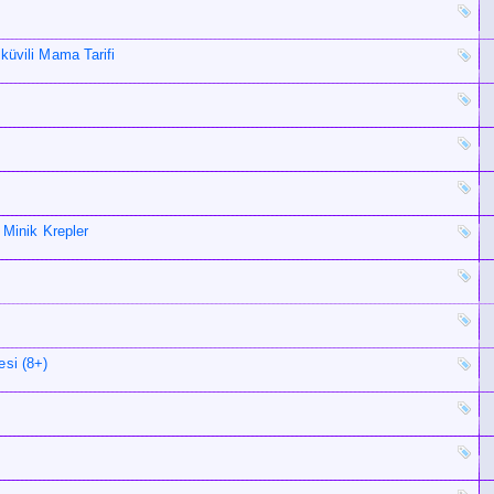
küvili Mama Tarifi
 Minik Krepler
esi (8+)