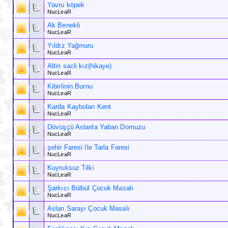
Yavru köpek
NucLeaR
Ak Benekli
NucLeaR
Yıldız Yağmuru
NucLeaR
Altin sacli kiz(hikaye)
NucLeaR
Kibirlinin Burnu
NucLeaR
Karda Kaybolan Kent
NucLeaR
Dövüşçü Aslanla Yaban Domuzu
NucLeaR
şehir Faresi Ile Tarla Faresi
NucLeaR
Kuyruksuz Tilki
NucLeaR
Şarkıcı Bülbül Çocuk Masalı
NucLeaR
Aslan Sarayı Çocuk Masalı
NucLeaR