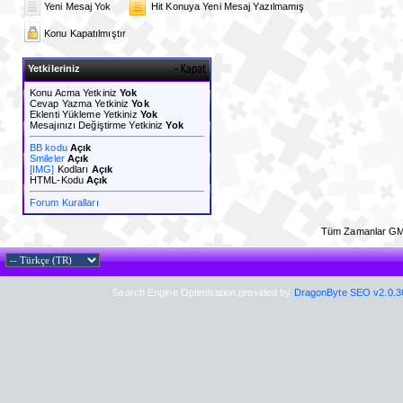
Yeni Mesaj Yok
Hit Konuya Yeni Mesaj Yazılmamış
Konu Kapatılmıştır
Yetkileriniz
Konu Acma Yetkiniz
Yok
Cevap Yazma Yetkiniz
Yok
Eklenti Yükleme Yetkiniz
Yok
Mesajınızı Değiştirme Yetkiniz
Yok
BB kodu
Açık
Smileler
Açık
[IMG]
Kodları
Açık
HTML-Kodu
Açık
Forum Kuralları
Tüm Zamanlar GM
Search Engine Optimisation provided by
DragonByte SEO v2.0.36