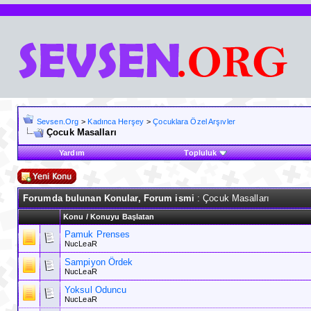
Sevsen.Org
>
Kadınca Herşey
>
Çocuklara Özel Arşıvler
Çocuk Masalları
Yardım
Topluluk
Forumda bulunan Konular, Forum ismi
: Çocuk Masalları
Konu
/
Konuyu Başlatan
Pamuk Prenses
NucLeaR
Sampiyon Ördek
NucLeaR
Yoksul Oduncu
NucLeaR