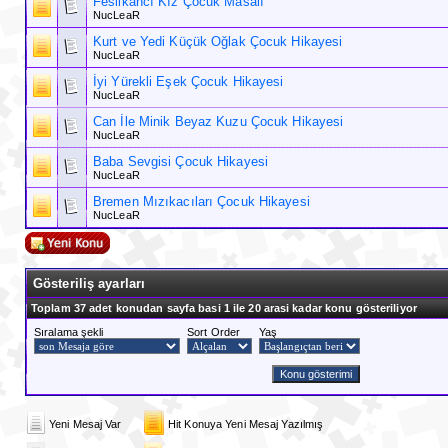
Feslikancı Kız Çocuk Masalı
NucLeaR
Kurt ve Yedi Küçük Oğlak Çocuk Hikayesi
NucLeaR
İyi Yürekli Eşek Çocuk Hikayesi
NucLeaR
Can İle Minik Beyaz Kuzu Çocuk Hikayesi
NucLeaR
Baba Sevgisi Çocuk Hikayesi
NucLeaR
Bremen Mızıkacıları Çocuk Hikayesi
NucLeaR
Gösteriliş ayarları
Toplam 37 adet konudan sayfa basi 1 ile 20 arasi kadar konu gösteriliyor
Sıralama şekli
Sort Order
Yaş
Yeni Mesaj Var
Hit Konuya Yeni Mesaj Yazılmış