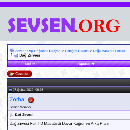
Sevsen.Org
>
Eğlence Dünyası
>
Fotoğraf Galerisi
>
Doğa Manzara Fotoları
Dağ Zirvesi
Yardım
Topluluk
27.Şubat.2022, 09:15
Zorba
Senior Member
Dağ Zirvesi
Dağ Zirvesi Full HD Masaüstü Duvar Kağıdı ve Arka Planı