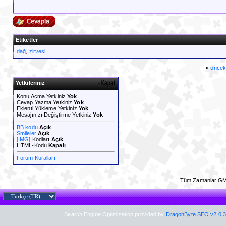
Etiketler
dağ
,
zirvesi
«
öncek
Yetkileriniz
Konu Acma Yetkiniz
Yok
Cevap Yazma Yetkiniz
Yok
Eklenti Yükleme Yetkiniz
Yok
Mesajınızı Değiştirme Yetkiniz
Yok
BB kodu
Açık
Smileler
Açık
[IMG]
Kodları
Açık
HTML-Kodu
Kapalı
Forum Kuralları
Tüm Zamanlar GM
Search Engine Optimisation provided by
DragonByte SEO v2.0.36