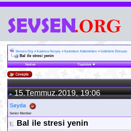
Sevsen.Org
>
Kadınca Herşey
>
Kadınların Kaleminden
>
Gelinlerin Dünyası
Bal ile stresi yenin
Yardım
Topluluk
15.Temmuz.2019, 19:06
Seyda
Senior Member
Bal ile stresi yenin