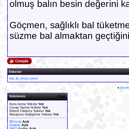
olmuş balın besin değerini ka
Göçmen, sağlıklı bal tüketme
süzme bal almaktan geçtiğini
Etiketler
bal
,
ile
,
stresi
,
yenin
«
öncek
Yetkileriniz
Konu Acma Yetkiniz
Yok
Cevap Yazma Yetkiniz
Yok
Eklenti Yükleme Yetkiniz
Yok
Mesajınızı Değiştirme Yetkiniz
Yok
BB kodu
Açık
Smileler
Açık
[IMG]
Kodları
Açık