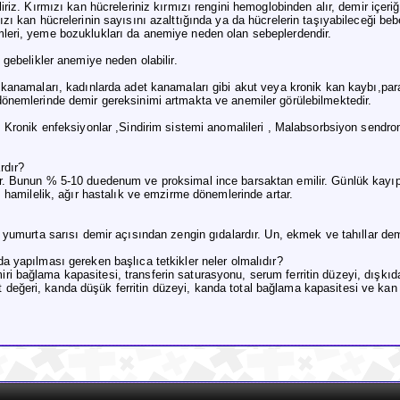
iriz. Kırmızı kan hücreleriniz kırmızı rengini hemoglobinden alır, demir içeriğ
ızı kan hücrelerinin sayısını azalttığında ya da hücrelerin taşıyabileceği be
mleri, yeme bozuklukları da anemiye neden olan sebeplerdendir.
 gebelikler anemiye neden olabilir.
 kanamaları, kadınlarda adet kanamaları gibi akut veya kronik kan kaybı,paraz
dönemlerinde demir gereksinimi artmakta ve anemiler görülebilmektedir.
, Kronik enfeksiyonlar ,Sindirim sistemi anomalileri , Malabsorbsiyon sendr
rdır?
r. Bunun % 5-10 duedenum ve proksimal ince barsaktan emilir. Günlük kayıp 1 
, hamilelik, ağır hastalık ve emzirme dönemlerinde artar.
 yumurta sarısı demir açısından zengin gıdalardır. Un, ekmek ve tahıllar demir 
a yapılması gereken başlıca tetkikler neler olmalıdır?
i bağlama kapasitesi, transferin saturasyonu, serum ferritin düzeyi, dışkıda
değeri, kanda düşük ferritin düzeyi, kanda total bağlama kapasitesi ve kan