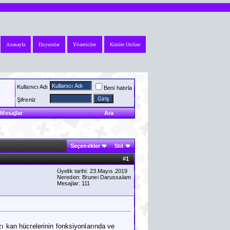
Anasayfa
Duyurular
Yöneticiler
Kimler Online
Kullanıcı Adı
Beni hatırla
Şifreniz
Mesajlar
Ara
Seçenekler
Stil
#
1
Üyelik tarihi: 23.Mayıs.2019
Nereden: Brunei Darussalam
Mesajlar: 111
zı kan hücrelerinin fonksiyonlarında ve