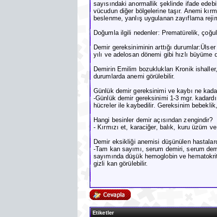
sayısındaki anormallik şeklinde ifade edebil
vücudun diğer bölgelerine taşır. Anemi kırm
beslenme, yanlış uygulanan zayıflama reji
Doğumla ilgili nedenler: Prematürelik, çoğul
Demir gereksiniminin arttığı durumlar:Ülser
yılı ve adelosan dönemi gibi hızlı büyüme 
Demirin Emilim bozuklukları Kronik ishaller
durumlarda anemi görülebilir.
Günlük demir gereksinimi ve kaybı ne kada
-Günlük demir gereksinimi 1-3 mgr. kadardı
hücreler ile kaybedilir. Gereksinim bebeklik
Hangi besinler demir açısından zengindir?
- Kırmızı et, karaciğer, balık, kuru üzüm ve
Demir eksikliği anemisi düşünülen hastalard
-Tam kan sayımı, serum demiri, serum demir
sayımında düşük hemoglobin ve hematokrit 
gizli kan görülebilir.
Etiketler