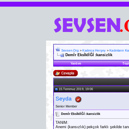
Sevsen.Org
>
Kadınca Herşey
>
Kadınların K
Demİr EksİklİĞİ :kansizlik
Yardım
Top
15.Temmuz.2019, 19:06
Seyda
Senior Member
Demİr EksİklİĞİ :kansizlik
TANIM:
Anemi (kansızlık) pekçok farklı şekilde tanı