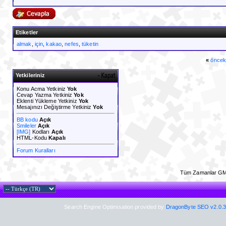
Etiketler
almak
,
için
,
kakao
,
nefes
,
tüketin
«
öncek
Yetkileriniz
Konu Acma Yetkiniz
Yok
Cevap Yazma Yetkiniz
Yok
Eklenti Yükleme Yetkiniz
Yok
Mesajınızı Değiştirme Yetkiniz
Yok
BB kodu
Açık
Smileler
Açık
[IMG]
Kodları
Açık
HTML-Kodu
Kapalı
Forum Kuralları
Tüm Zamanlar GM
Search Engine Optimisation provided by
DragonByte SEO v2.0.36