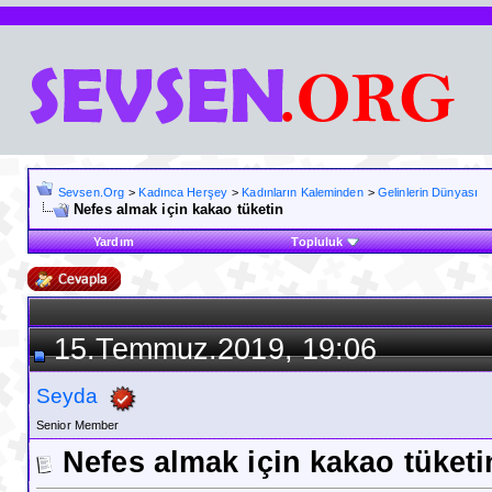
Sevsen.Org
>
Kadınca Herşey
>
Kadınların Kaleminden
>
Gelinlerin Dünyası
Nefes almak için kakao tüketin
Yardım
Topluluk
15.Temmuz.2019, 19:06
Seyda
Senior Member
Nefes almak için kakao tüketi