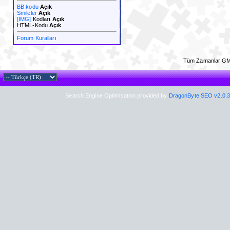
BB kodu
Açık
Smileler
Açık
[IMG]
Kodları
Açık
HTML-Kodu
Açık
Forum Kuralları
Tüm Zamanlar GM
Search Engine Optimisation provided by
DragonByte SEO v2.0.36