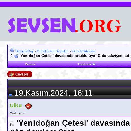
Sevsen.Org
>
Genel Forum Arşivleri
>
Genel Haberleri
'Yenidoğan Çetesi' davasında tutuklu üye: Gıda takviyesi adı
Yardım
Topluluk
19.Kasım.2024, 16:11
Ulku
Moderator
'Yenidoğan Çetesi' davasında 