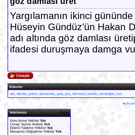
göz damlası üret
Yargılamanın ikinci gününde 
Hüseyin Gündüz'ün Hakan Doğu
adı altında göz damlası üreti
ifadesi duruşmaya damga vu
Etiketler
adı
,
altında
,
çetesi
,
davasında
,
gıda
,
göz
,
takviyesi
,
tutuklu
,
yenidoğan
,
üye
«
öncek
Yetkileriniz
Konu Acma Yetkiniz
Yok
Cevap Yazma Yetkiniz
Yok
Eklenti Yükleme Yetkiniz
Yok
Mesajınızı Değiştirme Yetkiniz
Yok