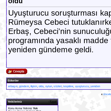
oldu
Uyuşturucu soruşturması kap
Rümeysa Cebeci tutuklanırke
Erbaş, Cebeci'nin sunuculuğu
programında yasaklı madde tes
yeniden gündeme geldi.
Etiketler
erbaşın
,
gündem
,
ilişkin
,
oldu
,
oytun
,
sözleri
,
tespitine
,
uyuşturucu
,
yeniden
«
öncek
Yetkileriniz
Konu Acma Yetkiniz
Yok