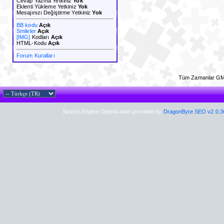
Cevap Yazma Yetkiniz
Yok
Eklenti Yükleme Yetkiniz
Yok
Mesajınızı Değiştirme Yetkiniz
Yok
BB kodu
Açık
Smileler
Açık
[IMG]
Kodları
Açık
HTML-Kodu
Açık
Forum Kuralları
Tüm Zamanlar GM
Search Engine Optimisation provided by
DragonByte SEO v2.0.36