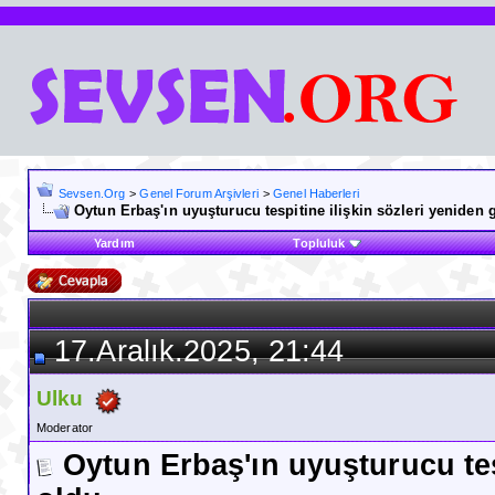
Sevsen.Org
>
Genel Forum Arşivleri
>
Genel Haberleri
Oytun Erbaş'ın uyuşturucu tespitine ilişkin sözleri yenide
Yardım
Topluluk
17.Aralık.2025, 21:44
Ulku
Moderator
Oytun Erbaş'ın uyuşturucu te