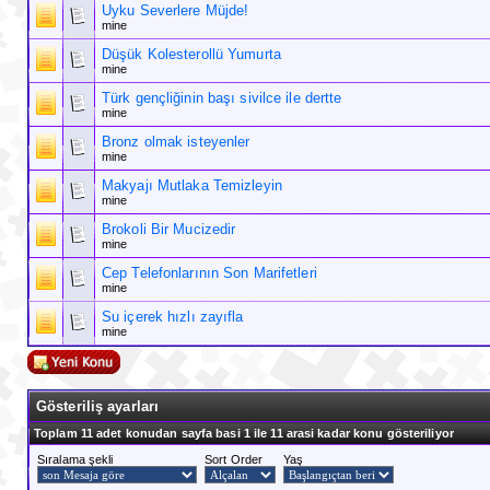
Uyku Severlere Müjde!
mine
Düşük Kolesterollü Yumurta
mine
Türk gençliğinin başı sivilce ile dertte
mine
Bronz olmak isteyenler
mine
Makyajı Mutlaka Temizleyin
mine
Brokoli Bir Mucizedir
mine
Cep Telefonlarının Son Marifetleri
mine
Su içerek hızlı zayıfla
mine
Gösteriliş ayarları
Toplam 11 adet konudan sayfa basi 1 ile 11 arasi kadar konu gösteriliyor
Sıralama şekli
Sort Order
Yaş