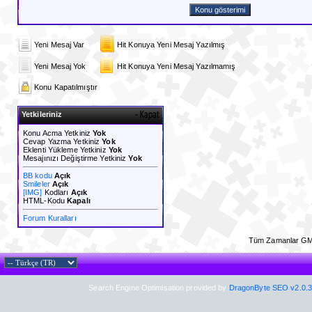
Yeni Mesaj Var
Hit Konuya Yeni Mesaj Yazılmış
Yeni Mesaj Yok
Hit Konuya Yeni Mesaj Yazılmamış
Konu Kapatılmıştır
Yetkileriniz
Konu Acma Yetkiniz
Yok
Cevap Yazma Yetkiniz
Yok
Eklenti Yükleme Yetkiniz
Yok
Mesajınızı Değiştirme Yetkiniz
Yok
BB kodu
Açık
Smileler
Açık
[IMG]
Kodları
Açık
HTML-Kodu
Kapalı
Forum Kuralları
Tüm Zamanlar GM
Search Engine Optimisation provided by
DragonByte SEO v2.0.36