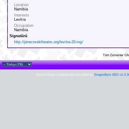
Location
Namibia
Interests
Levitra
Occupation
Namibia
Signatürü
http://pinecreektheatre.org/levitra-20-mg/
Tüm Zamanlar GM
Search Engine Optimisation provided by
DragonByte SEO v2.0.36