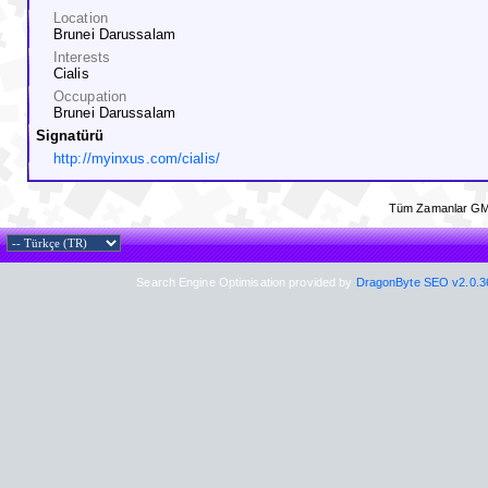
Location
Brunei Darussalam
Interests
Cialis
Occupation
Brunei Darussalam
Signatürü
http://myinxus.com/cialis/
Tüm Zamanlar GM
Search Engine Optimisation provided by
DragonByte SEO v2.0.36