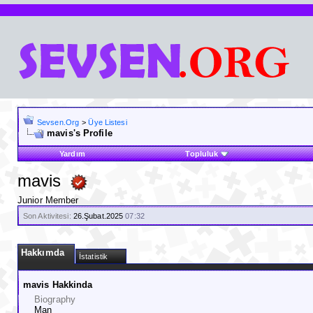
Sevsen.Org
>
Üye Listesi
mavis's Profile
Yardım
Topluluk
mavis
Junior Member
Son Aktivitesi:
26.Şubat.2025
07:32
Hakkımda
İstatistik
mavis Hakkinda
Biography
Man