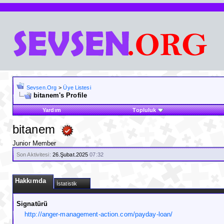
Sevsen.Org
>
Üye Listesi
bitanem's Profile
Yardım
Topluluk
bitanem
Junior Member
Son Aktivitesi:
26.Şubat.2025
07:32
Hakkımda
İstatistik
Signatürü
http://anger-management-action.com/payday-loan/