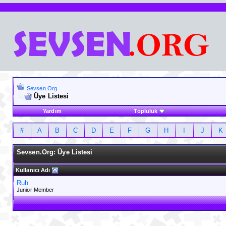
Sevsen.Org
Üye Listesi
Yardım
Topluluk
#
A
B
C
D
E
F
G
H
I
J
K
Sevsen.Org: Üye Listesi
Kullanıcı Adı
Ruh
Junior Member