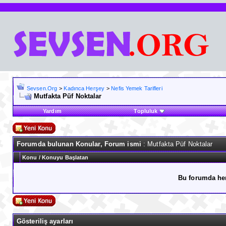
Sevsen.Org
>
Kadınca Herşey
>
Nefis Yemek Tarifleri
Mutfakta Püf Noktalar
Yardım
Topluluk
Forumda bulunan Konular, Forum ismi
: Mutfakta Püf Noktalar
Konu
/
Konuyu Başlatan
Bu forumda he
Gösteriliş ayarları