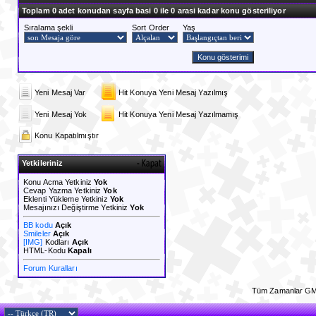
Toplam 0 adet konudan sayfa basi 0 ile 0 arasi kadar konu gösteriliyor
Sıralama şekli
Sort Order
Yaş
Yeni Mesaj Var
Hit Konuya Yeni Mesaj Yazılmış
Yeni Mesaj Yok
Hit Konuya Yeni Mesaj Yazılmamış
Konu Kapatılmıştır
Yetkileriniz
Konu Acma Yetkiniz
Yok
Cevap Yazma Yetkiniz
Yok
Eklenti Yükleme Yetkiniz
Yok
Mesajınızı Değiştirme Yetkiniz
Yok
BB kodu
Açık
Smileler
Açık
[IMG]
Kodları
Açık
HTML-Kodu
Kapalı
Forum Kuralları
Tüm Zamanlar GM