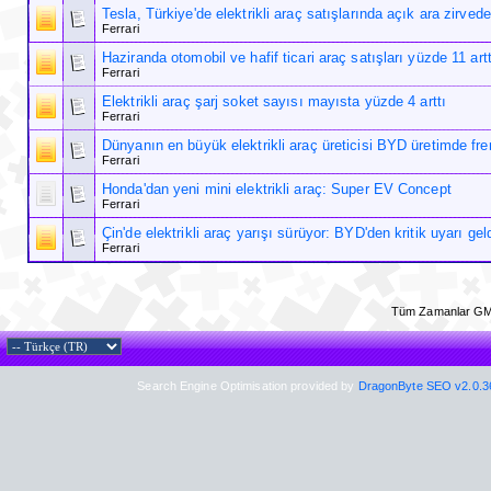
Tesla, Türkiye'de elektrikli araç satışlarında açık ara zirvede
Ferrari
Haziranda otomobil ve hafif ticari araç satışları yüzde 11 artt
Ferrari
Elektrikli araç şarj soket sayısı mayısta yüzde 4 arttı
Ferrari
Dünyanın en büyük elektrikli araç üreticisi BYD üretimde fre
Ferrari
Honda'dan yeni mini elektrikli araç: Super EV Concept
Ferrari
Çin'de elektrikli araç yarışı sürüyor: BYD'den kritik uyarı gel
Ferrari
Tüm Zamanlar GM
Search Engine Optimisation provided by
DragonByte SEO v2.0.36