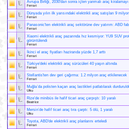
Avrupa Birliği, 2030'dan sonra içten yanmalı araç kiralamayı
Ferrari
Dünyada yılın ilk yarısındaki elektrikli araç satışları 9 milyo
Ferrari
Panasonic'ten elektrikli araç sektörüne dev yatırım: ABD fab
Ferrari
Xiaomi elektrikli araç pazarında hız kesmiyor: YU9 SUV prot
görüntülendi
Ferrari
İkinci el araç fiyatları haziranda yüzde 1,7 arttı
Ferrari
Türkiye'deki elektrikli araç sürücüleri 40 yaşın altında
Ferrari
Stellantis'ten dev geri çağırma: 1.2 milyon araç etkilenecek
Ferrari
Muğla’da polisten kaçan araç lastikleri patlatılarak durduruld
Ulku
Rize'de minibüs ile hafif ticari araç çarpıştı: 10 yaralı
Beatrice
Mersin’de hafif ticari araç tıra çarptı: 5 ölü, 1 yaralı
Ulku
Toyota, ABD'de elektrikli araç planlarını erteledi
Ferrari