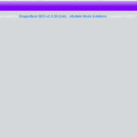
 provided by
DragonByte SEO v2.0.36 (Lite)
-
vBulletin Mods & Addons
Copyright © 2026 D