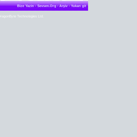
Bize Yazin
-
Sevsen.Org
-
Arşiv
-
Yukarı git
ragonByte Technologies Ltd.