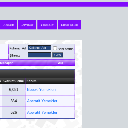
Anasayfa
Duyurular
Yöneticiler
Kimler Online
Kullanıcı Adı
Beni hatırla
Şifreniz
Mesajlar
Ara
p
Görüntüleme
Forum
6,081
Bebek Yemekleri
364
Aperatif Yemekler
526
Aperatif Yemekler