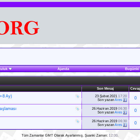
luluk
Ajanda
Bugünki 
Son Mesaj
Ceva
(+8 Ay)
23.Şubat.2021
17:20
0
Son yazan
Ares
Haşlaması
26.Haziran.2019
06:30
0
Son yazan
Ares
26.Haziran.2019
06:30
0
Son yazan
Ares
Tüm Zamanlar GMT Olarak Ayarlanmış. Şuanki Zaman:
12:00
.