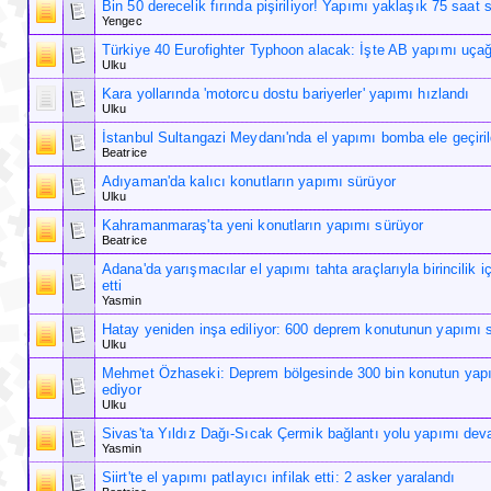
Bin 50 derecelik fırında pişiriliyor! Yapımı yaklaşık 75 saat 
Yengec
Türkiye 40 Eurofighter Typhoon alacak: İşte AB yapımı uçağı
Ulku
Kara yollarında 'motorcu dostu bariyerler' yapımı hızlandı
Ulku
İstanbul Sultangazi Meydanı'nda el yapımı bomba ele geçiril
Beatrice
Adıyaman'da kalıcı konutların yapımı sürüyor
Ulku
Kahramanmaraş'ta yeni konutların yapımı sürüyor
Beatrice
Adana'da yarışmacılar el yapımı tahta araçlarıyla birincilik 
etti
Yasmin
Hatay yeniden inşa ediliyor: 600 deprem konutunun yapımı 
Ulku
Mehmet Özhaseki: Deprem bölgesinde 300 bin konutun ya
ediyor
Ulku
Sivas'ta Yıldız Dağı-Sıcak Çermik bağlantı yolu yapımı dev
Yasmin
Siirt'te el yapımı patlayıcı infilak etti: 2 asker yaralandı