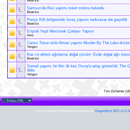
Beatrice
Samsun’da Rus yapımı roket motoru bulundu
Beatrice
Pençe Kilit bölgesinde İsveç yapımı tanksavar ele geçirildi
Beatrice
Erişteli Yeşil Mercimek Çorbası Yapımı
Ares
Cansu Tosun ünlü Alman yapımı Murder By The Lake dizisi
Yengec
Kas ve eklem ağrılarına doğal çözüm: Evde doğal ağrı kesi
Beatrice
Somali yapımı bir film ilk kez Oscar'a aday gösterildi: The 
Wife
Yengec
Tüm Zamanlar GM
Search Engine Optimisation provided by
DragonByte SEO v2.0.36