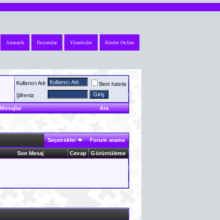
Anasayfa
Duyurular
Yöneticiler
Kimler Online
Kullanıcı Adı
Beni hatırla
Şifreniz
Mesajlar
Ara
Seçenekler
Forum arama
Son Mesaj
Cevap
Görüntüleme