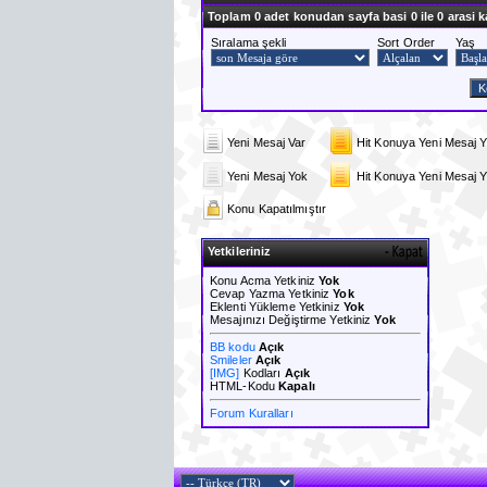
Toplam 0 adet konudan sayfa basi 0 ile 0 arasi k
Sıralama şekli
Sort Order
Yaş
Yeni Mesaj Var
Hit Konuya Yeni Mesaj Y
Yeni Mesaj Yok
Hit Konuya Yeni Mesaj 
Konu Kapatılmıştır
Yetkileriniz
Konu Acma Yetkiniz
Yok
Cevap Yazma Yetkiniz
Yok
Eklenti Yükleme Yetkiniz
Yok
Mesajınızı Değiştirme Yetkiniz
Yok
BB kodu
Açık
Smileler
Açık
[IMG]
Kodları
Açık
HTML-Kodu
Kapalı
Forum Kuralları