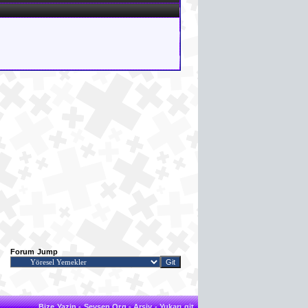
Forum Jump
Bize Yazin
-
Sevsen.Org
-
Arşiv
-
Yukarı git