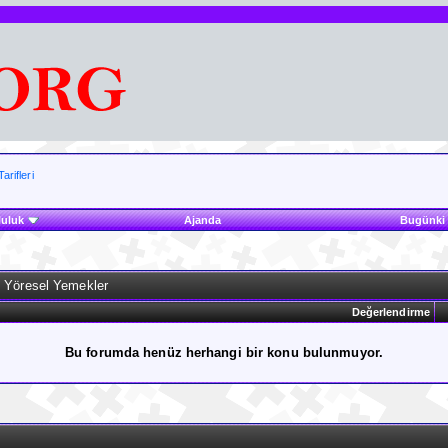
rifleri
luluk
Ajanda
Bugünki 
 Yöresel Yemekler
Değerlendirme
Bu forumda henüz herhangi bir konu bulunmuyor.